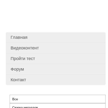
Главная
Основное
меню
Видеоконтент
Пройти тест
Форум
Контакт
Все
Главные
вкладки
Сварка металлов