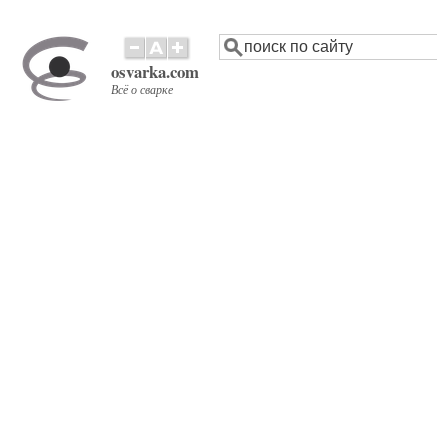
Перейти
Поиск
к
основному
osvarka.com
содержанию
Всё о сварке