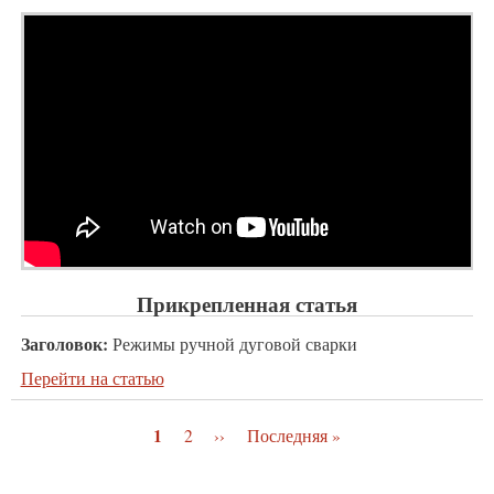
Прикрепленная статья
Заголовок:
Режимы ручной дуговой сварки
Перейти на статью
Текущая
1
Page
2
Следующая
››
Последняя
Последняя »
Нумерация
страница
страница
страница
страниц