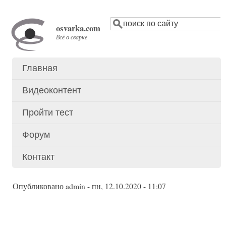
Перейти
Поиск
к
osvarka.com
основному
Всё о сварке
содержанию
Главная
Основное
меню
Видеоконтент
Пройти тест
Форум
Контакт
Опубликовано
admin
-
пн, 12.10.2020 - 11:07