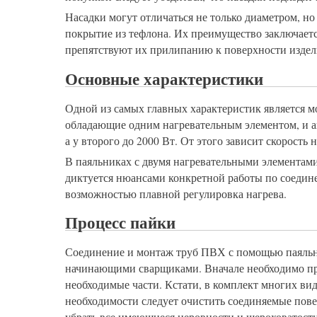
Насадки могут отличаться не только диаметром, н
покрытие из тефлона. Их преимущество заключает
препятствуют их прилипанию к поверхности издел
Основные характеристики
Одной из самых главных характеристик является м
обладающие одним нагревательным элементом, и а
а у второго до 2000 Вт. От этого зависит скорость н
В паяльниках с двумя нагревательными элементами 
диктуется нюансами конкретной работы по соеди
возможностью плавной регулировка нагрева.
Процесс пайки
Соединение и монтаж труб ПВХ с помощью паяльни
начинающими сварщиками. Вначале необходимо про
необходимые части. Кстати, в комплект многих ви
необходимости следует очистить соединяемые пове
убрать все имеющиеся неровности и шероховатости