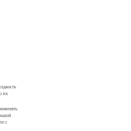
оздкость
о их
рименять
ольшой
те с