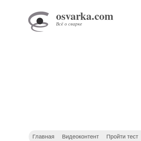
Перейти
osvarka.com
к
основному
Всё о сварке
содержанию
Главная
Видеоконтент
Пройти тест
Основное