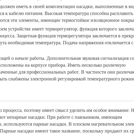
 должен иметь в своей комплектации насадки, выполненные в в
ся к кабелю питания. Высокая температура способна расплавить
ются эти элементы, имеющие термостойкое изоляционное покры
ем устройстве имеет терморегулятор, функция которого заключа
роцесса. Защитная функция терморегулятора заключается в прек
нута необходимая температура. Подача напряжения отключается с
щей о начале работы. Дополнительная звуковая сигнализация с
расположены на корпусе прибора. Иметь несколько различную
аченные для профессиональных работ. В частности они различа
ыть снабжены электронной регулировкой температурного режим
 процесса, поэтому имеет смысл уделить им особое внимание. 
ют непарные насадки. При работе с паяльником, имеющим
, используются парные насадки. В плоском нагревательном эле
 Парные насадки имеют такое название, поскольку продают их ср