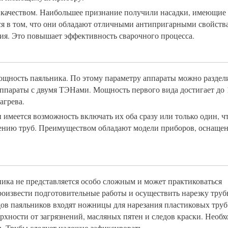
о качеством. Наибольшее признание получили насадки, имеющие
ся в том, что они обладают отличными антипригарными свойств
ия. Это повышает эффективность сварочного процесса.
ощность паяльника. По этому параметру аппараты можно раздел
ппараты с двумя ТЭНами. Мощность первого вида достигает до 
агрева.
имеется возможность включать их оба сразу или только один, ч
нению труб. Преимуществом обладают модели приборов, оснаще
ка не представляется особо сложным и может практиковаться
извести подготовительные работы и осуществить нарезку труб
дов паяльников входят ножницы для нарезания пластиковых труб
рхности от загрязнений, масляных пятен и следов краски. Необ
. Трубы следует надежно зафиксировать.