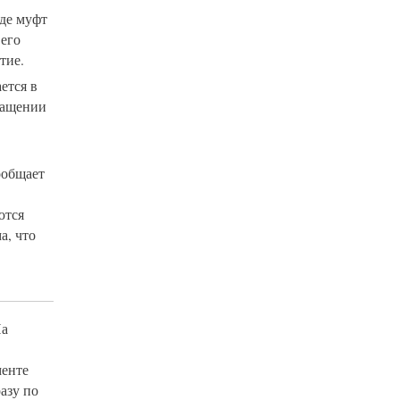
иде муфт
 его
тие.
ется в
ращении
ообщает
ются
а, что
На
менте
азу по