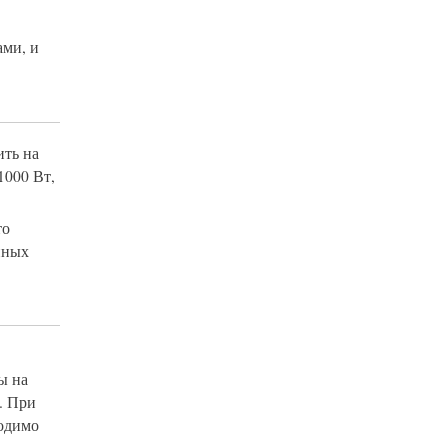
ами, и
ить на
1000 Вт,
то
нных
ы на
. При
ходимо