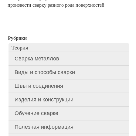
произвести сварку разного рода поверхностей.
Оформіть кредит онлайн на карту - швидко та зручно,
кредит
фінансової підтримки. Замість традиційного візиту до банку.
Рубрики
Теория
Сварка металлов
Виды и способы сварки
Швы и соединения
Изделия и конструкции
Обучение сварке
Полезная информация