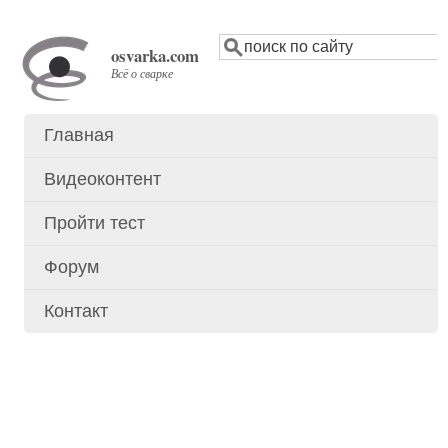
Перейти
Поиск
к
osvarka.com
основному
Всё о сварке
содержанию
Главная
Основное
меню
Видеоконтент
Пройти тест
Форум
Контакт