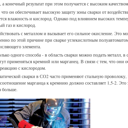
 а конечный результат при этом получается с высоким качеством
м, что он обеспечивает высокую защиту зоны сварки от воздейств
ется влажность и кислород. Однако под влиянием высоких темпе
ый газ и кислород.
йствовать с металлом и вызывает его сильное окисление. Это м
Именно по этой причине при сварке углекислотным полуавтомато
кисляющего элемента.
ко одного способа - в область сварки можно подать металл, в 
гут применяться кремний или марганец. В связи с тем, что они 
реакцию с кислородом.
тической сварки в СО2 часто применяют стальную проволоку, 
соотношение марганца к кремнию должно составляет 1,5-2. Это 
з больше.