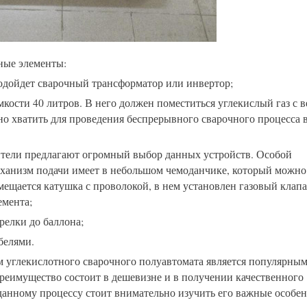
ные элементы:
подойдет сварочный трансформатор или инвертор;
кости 40 литров. В него должен поместиться углекислый газ с в
о хватить для проведения беспрерывного сварочного процесса 
ели предлагают огромный выбор данных устройств. Особой
еханизм подачи имеет в небольшом чемоданчике, который можно
мещается катушка с проволокой, в нем установлен газовый клапа
емента;
релки до баллона;
белями.
ем углекислотного сварочного полуавтомата является популярны
преимущество состоит в дешевизне и в получении качественного
 данному процессу стоит внимательно изучить его важные особен