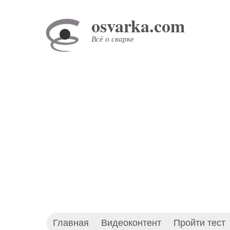
Перейти
osvarka.com
к
основному
Всё о сварке
содержанию
Главная
Видеоконтент
Пройти тест
Основное