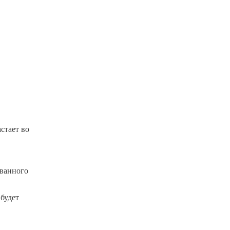
стает во
ованного
 будет