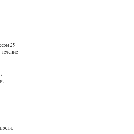
есом 25
в течение
 с
н,
м
ности.