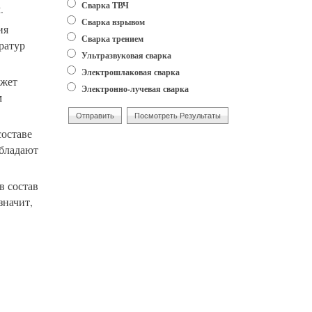
Сварка ТВЧ
.
Сварка взрывом
ия
Сварка трением
ратур
Ультразвуковая сварка
Электрошлаковая сварка
ожет
Электронно-лучевая сварка
м
составе
обладают
в состав
значит,