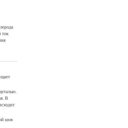
глерода
й ток
ния
ищает
деталью.
я. В
исходит
кой шов