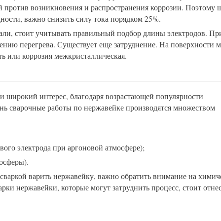
й против возникновения и распространения коррозии. Поэтому 
дности, важно снизить силу тока порядком 25%.
али, стоит учитывать правильный подбор длины электродов. Пр
ению перегрева. Существует еще затруднение. На поверхности м
ть или коррозия межкристаллическая.
и широкий интерес, благодаря возрастающей популярности
ень сварочные работы по нержавейке производятся множеством
вого электрода при аргоновой атмосфере);
осферы).
й сваркой варить нержавейку, важно обратить внимание на химич
рки нержавейки, которые могут затруднить процесс, стоит отне