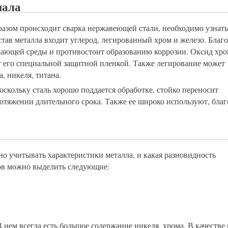
иала
бразом происходит сварка нержавеющей стали, необходимо узнат
тав металла входит углерод, легированный хром и железо. Благ
ужающей среды и противостоит образованию коррозии. Оксид хр
т его специальной защитной пленкой. Также легирование может
, никеля, титана.
скольку сталь хорошо поддается обработке, стойко переносит
тяжении длительного срока. Также ее широко используют, благ
о учитывать характеристики металла, и какая разновидность
ов можно выделить следующие:
В нем всегда есть большое содержание никеля, хрома. В качестве