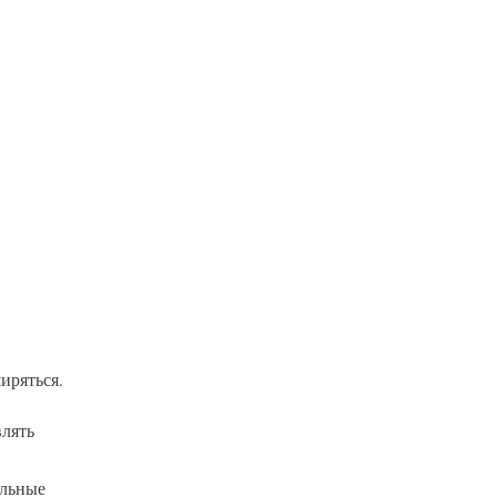
иряться.
влять
альные