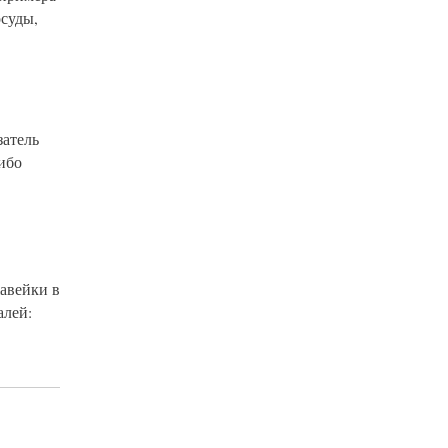
осуды,
затель
ибо
авейки в
алей: