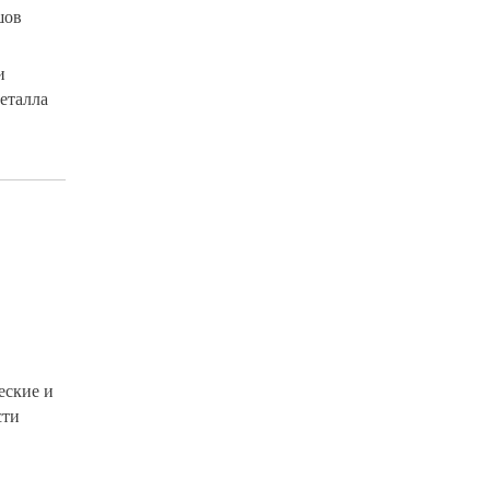
шов
и
еталла
еские и
сти