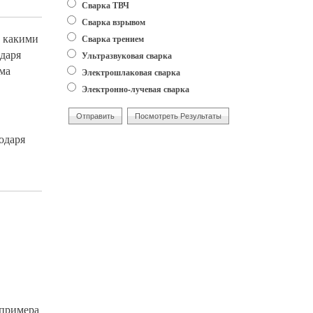
Сварка ТВЧ
Сварка взрывом
ь какими
Сварка трением
одаря
Ультразвуковая сварка
ома
Электрошлаковая сварка
Электронно-лучевая сварка
одаря
 примера