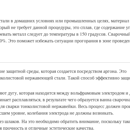
 стали в домашних условиях или промышленных целях, материал
рый не требует данной процедуры, это сплав, где содержание у
евать металл следует до температуры в 150 градусов. Сварочны
0%. Это поможет избежать ситуации прогорания в зоне проведе
ие защитной среды, которая создается посредством аргона. Это
онколистовой нержавеющей стали. Такой способ эффективно защ
ют дугу, которая находится между вольфрамовым электродом и 
ает расплавляться, в результате чего образуется ванна сварочна
для сварки тонколистовой нержавейки. Весь процесс должен про
сшем уровне, колебания электрода не должны возникать.
ез шлаков. На это необходимо обратить внимание, поскольку та
 прочность и отличные эстетические качества.