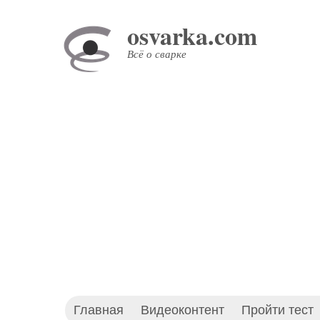
Перейти
osvarka.com
к
основному
Всё о сварке
содержанию
Главная
Видеоконтент
Пройти тест
Основное