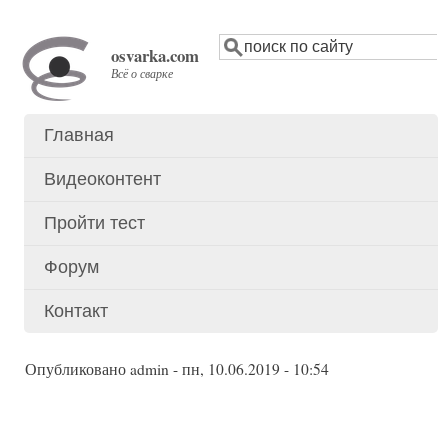
Перейти
Поиск
к
osvarka.com
основному
Всё о сварке
содержанию
Главная
Основное
меню
Видеоконтент
Пройти тест
Форум
Контакт
Опубликовано
admin
-
пн, 10.06.2019 - 10:54