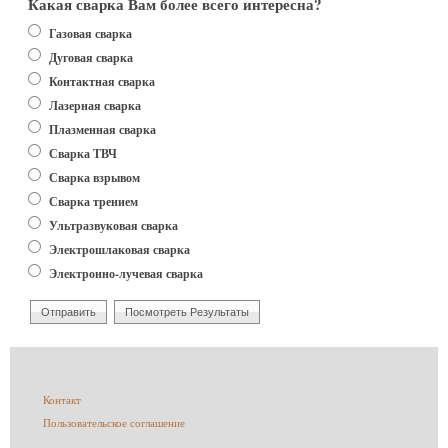
Какая сварка Вам более всего интересна?
Варианты
Газовая сварка
Дуговая сварка
Контактная сварка
Лазерная сварка
Плазменная сварка
Сварка ТВЧ
Сварка взрывом
Сварка трением
Ультразвуковая сварка
Электрошлаковая сварка
Электронно-лучевая сварка
Меню
Контакт
в
Пользовательское соглашение
подвале