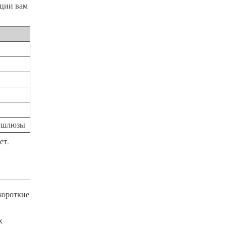
кции вам
I‑шлюзы
ет.
короткие
х