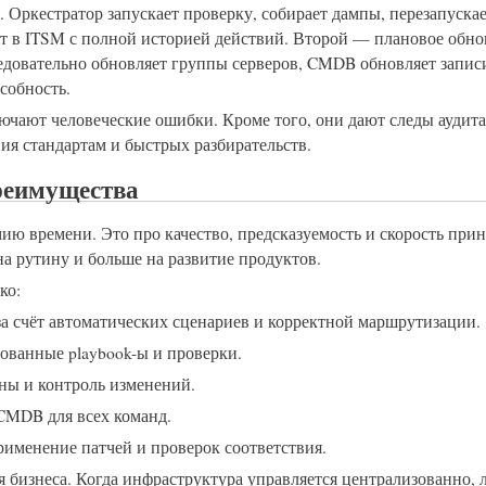
р. Оркестратор запускает проверку, собирает дампы, перезапуска
ет в ITSM с полной историей действий. Второй — плановое обно
ледовательно обновляет группы серверов, CMDB обновляет записи
собность.
чают человеческие ошибки. Кроме того, они дают следы аудита
я стандартам и быстрых разбирательств.
реимущества
ию времени. Это про качество, предсказуемость и скорость при
на рутину и больше на развитие продуктов.
ко:
 счёт автоматических сценариев и корректной маршрутизации.
ванные playbook-ы и проверки.
ны и контроль изменений.
CMDB для всех команд.
именение патчей и проверок соответствия.
ля бизнеса. Когда инфраструктура управляется централизованно,