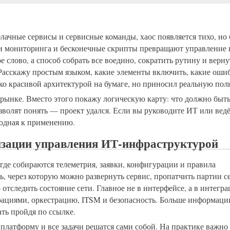
лачные сервисы и сервисные команды, хаос появляется тихо, но 
и мониторинга и бесконечные скрипты превращают управление 
 слово, а способ собрать все воедино, сократить рутину и верну
Расскажу простым языком, какие элементы включить, какие оши
ько красивой архитектурой на бумаге, но приносил реальную поль
 рынке. Вместо этого покажу логическую карту: что должно быт
озволят понять — проект удался. Если вы руководите ИТ или вед
годная к применению.
изации управления ИТ‑инфраструктурой
где собираются телеметрия, заявки, конфигурации и правила
ь, через которую можно развернуть сервис, пропатчить партии с
тследить состояние сети. Главное не в интерфейсе, а в интегра
ациями, оркестрацию, ITSM и безопасность. Больше информации
ать пройдя по ссылке.
платформу и все задачи решатся сами собой. На практике важно