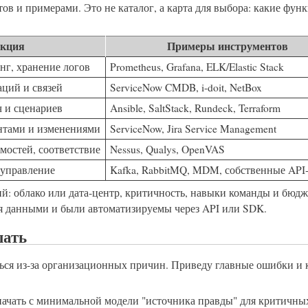
в и примерами. Это не каталог, а карта для выбора: какие фун
кция
Примеры инструментов
нг, хранение логов
Prometheus, Grafana, ELK/Elastic Stack
ций и связей
ServiceNow CMDB, i-doit, NetBox
ч и сценариев
Ansible, SaltStack, Rundeck, Terraform
нтами и изменениями
ServiceNow, Jira Service Management
мостей, соответствие
Nessus, Qualys, OpenVAS
‑управление
Kafka, RabbitMQ, MDM, собственные AP
й: облако или дата‑центр, критичность, навыки команды и бюдж
я данными и были автоматизируемы через API или SDK.
шать
ься из‑за организационных причин. Приведу главные ошибки и 
начать с минимальной модели "источника правды" для критичны