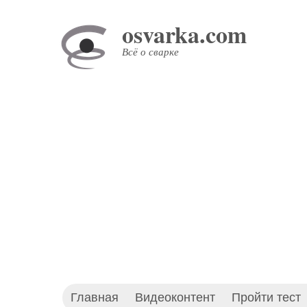
Перейти
osvarka.com
к
основному
Всё о сварке
содержанию
Главная
Видеоконтент
Пройти тест
Основное