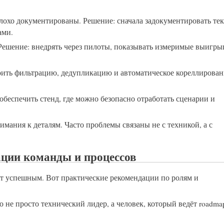
лохо документированы. Решение: сначала задокументировать те
ами.
 Решение: внедрять через пилоты, показывать измеримые выигр
роить фильтрацию, дедупликацию и автоматическое кореллирова
обеспечить стенд, где можно безопасно отработать сценарии и
мания к деталям. Часто проблемы связаны не с техникой, а с
ации команды и процессов
кт успешным. Вот практические рекомендации по ролям и
о не просто технический лидер, а человек, который ведёт roadma