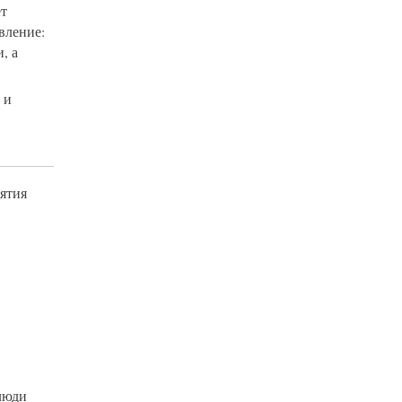
ет
вление:
, а
 и
нятия
 люди