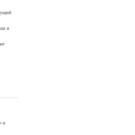
кущий
ыши и
ние
p и