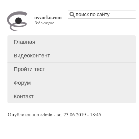
Перейти
Поиск
к
osvarka.com
основному
Всё о сварке
содержанию
Главная
Основное
меню
Видеоконтент
Пройти тест
Форум
Контакт
Опубликовано
admin
-
вс, 23.06.2019 - 18:45