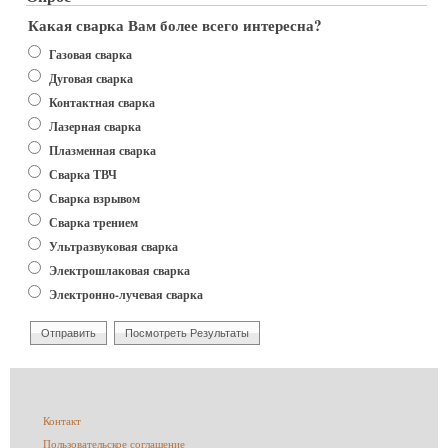
Какая сварка Вам более всего интересна?
Варианты
Газовая сварка
Дуговая сварка
Контактная сварка
Лазерная сварка
Плазменная сварка
Сварка ТВЧ
Сварка взрывом
Сварка трением
Ультразвуковая сварка
Электрошлаковая сварка
Электронно-лучевая сварка
Меню
Контакт
в
Пользовательское соглашение