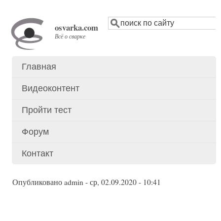
Перейти
Поиск
к
osvarka.com
основному
Всё о сварке
содержанию
Главная
Основное
меню
Видеоконтент
Пройти тест
Форум
Контакт
Опубликовано
admin
-
ср, 02.09.2020 - 10:41