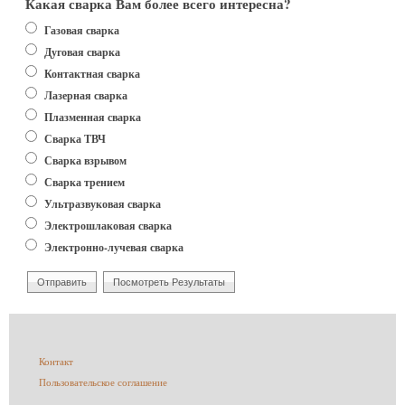
Какая сварка Вам более всего интересна?
Варианты
Газовая сварка
Дуговая сварка
Контактная сварка
Лазерная сварка
Плазменная сварка
Сварка ТВЧ
Сварка взрывом
Сварка трением
Ультразвуковая сварка
Электрошлаковая сварка
Электронно-лучевая сварка
Меню
Контакт
в
Пользовательское соглашение
подвале