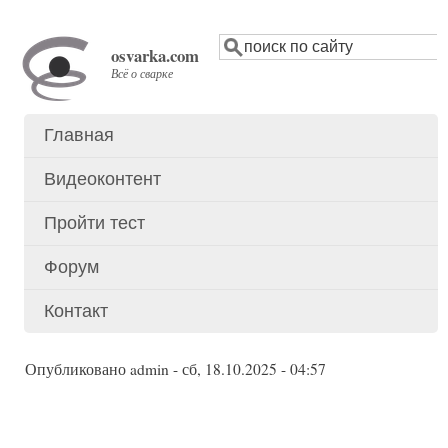
Перейти
Поиск
к
osvarka.com
основному
Всё о сварке
содержанию
Главная
Основное
меню
Видеоконтент
Пройти тест
Форум
Контакт
Опубликовано
admin
-
сб, 18.10.2025 - 04:57