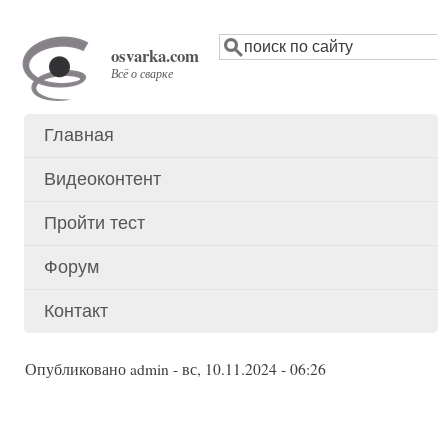
Перейти
Поиск
к
osvarka.com
основному
Всё о сварке
содержанию
Главная
Основное
меню
Видеоконтент
Пройти тест
Форум
Контакт
Опубликовано
admin
-
вс, 10.11.2024 - 06:26