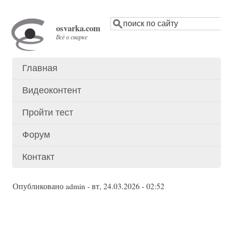
Перейти
Поиск
к
osvarka.com
основному
Всё о сварке
содержанию
Главная
Основное
меню
Видеоконтент
Пройти тест
Форум
Контакт
Опубликовано
admin
-
вт, 24.03.2026 - 02:52