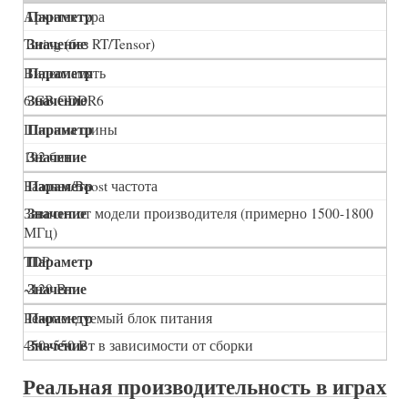
Архитектура
Turing (без RT/Tensor)
Видеопамять
6 GB GDDR6
Ширина шины
192 бит
Базовая/Boost частота
Зависит от модели производителя (примерно 1500-1800
МГц)
TDP
~120 Вт
Рекомендуемый блок питания
450–550 Вт в зависимости от сборки
Реальная производительность в играх